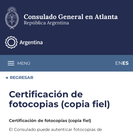
Pasar
al
contenido
Consulado General en Atlanta
principal
República Argentina
EN
ES
MENÚ
Toggle navigation
REGRESAR
Certificación de
fotocopias (copia fiel)
Certificación de fotocopias (copia fiel)
El Consulado puede autenticar fotocopias de