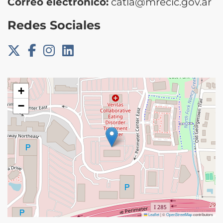
Correo electrónico:
catla@mrecic.gov.ar
Redes Sociales
+
−
Leaflet
|
©
OpenStreetMap
contributors