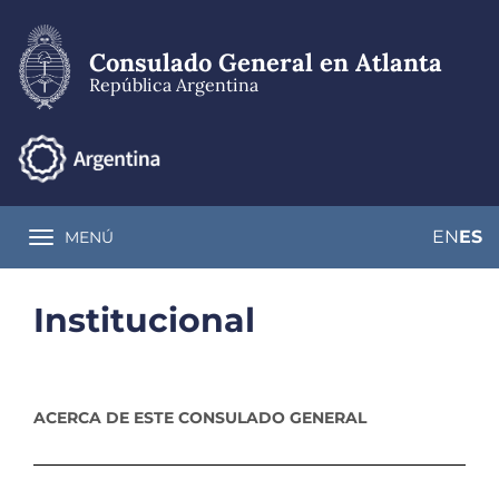
Pasar
al
contenido
Consulado General en Atlanta
principal
República Argentina
EN
ES
MENÚ
Toggle navigation
Institucional
ACERCA DE ESTE CONSULADO GENERAL