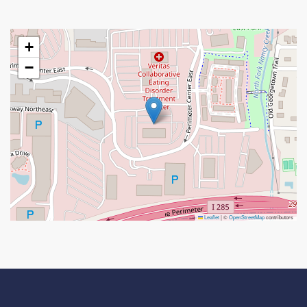
+
−
Leaflet
|
©
OpenStreetMap
contributors